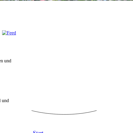
en und
d und
Start