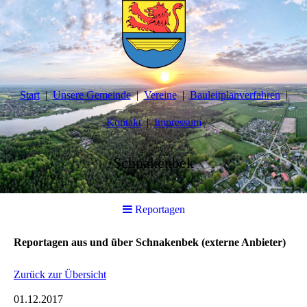
Start
Unsere Gemeinde
Vereine
Bauleitplanverfahren
Kontakt
Impressum
Schnakenbek
Reportagen
Reportagen aus und über Schnakenbek (externe Anbieter)
Zurück zur Übersicht
01.12.2017