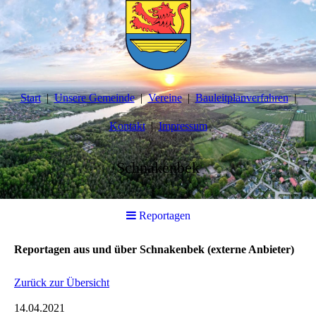
Start
Unsere Gemeinde
Vereine
Bauleitplanverfahren
Kontakt
Impressum
Schnakenbek
Reportagen
Reportagen aus und über Schnakenbek (externe Anbieter)
Zurück zur Übersicht
14.04.2021