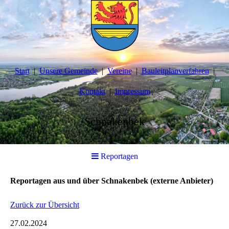
Start
Unsere Gemeinde
Vereine
Bauleitplanverfahren
Kontakt
Impressum
Schnakenbek
Reportagen
Reportagen aus und über Schnakenbek (externe Anbieter)
Zurück zur Übersicht
27.02.2024